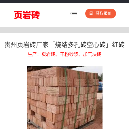
获取报价
贵州页岩砖厂家「烧结多孔砖空心砖」红砖
生产：页岩砖、干粉砂浆、加气块砖