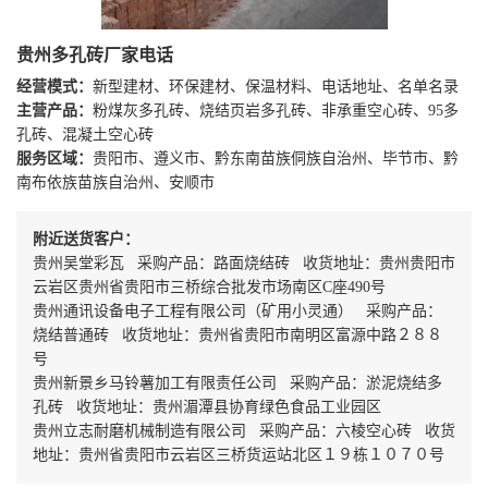
贵州多孔砖厂家电话
经营模式：
新型建材、环保建材、保温材料、电话地址、名单名录
主营产品：
粉煤灰多孔砖、烧结页岩多孔砖、非承重空心砖、95多
孔砖、混凝土空心砖
服务区域：
贵阳市、遵义市、黔东南苗族侗族自治州、毕节市、黔
南布依族苗族自治州、安顺市
附近送货客户：
贵州吴堂彩瓦 采购产品：路面烧结砖 收货地址：贵州贵阳市
云岩区贵州省贵阳市三桥综合批发市场南区C座490号
贵州通讯设备电子工程有限公司（矿用小灵通） 采购产品：
烧结普通砖 收货地址：贵州省贵阳市南明区富源中路２８８
号
贵州新景乡马铃薯加工有限责任公司 采购产品：淤泥烧结多
孔砖 收货地址：贵州湄潭县协育绿色食品工业园区
贵州立志耐磨机械制造有限公司 采购产品：六棱空心砖 收货
地址：贵州省贵阳市云岩区三桥货运站北区１９栋１０７０号