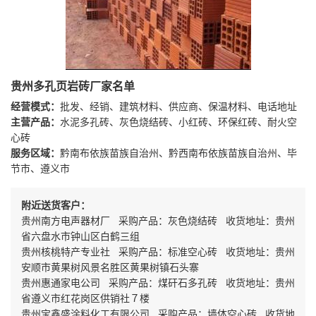
贵州多孔页岩砖厂家名单
经营模式：
批发、经销、建筑材料、供应商、保温材料、电话地址
主营产品：
水泥多孔砖、灰色烧结砖、小红砖、环保红砖、耐火空
心砖
服务区域：
黔南布依族苗族自治州、黔西南布依族苗族自治州、毕
节市、遵义市
附近送货客户：
贵州南方电声器材厂 采购产品：灰色烧结砖 收货地址：贵州
省六盘水市钟山区白鹤三组
贵州核桃特产专业社 采购产品：标准空心砖 收货地址：贵州
安顺市黄果树风景名胜区黄果树镇石头寨
贵州惠通家电公司 采购产品：煤矸石多孔砖 收货地址：贵州
省遵义市红花岗区供销社７楼
贵州宝鑫盛涂料化工有限公司 采购产品：墙体空心砖 收货地