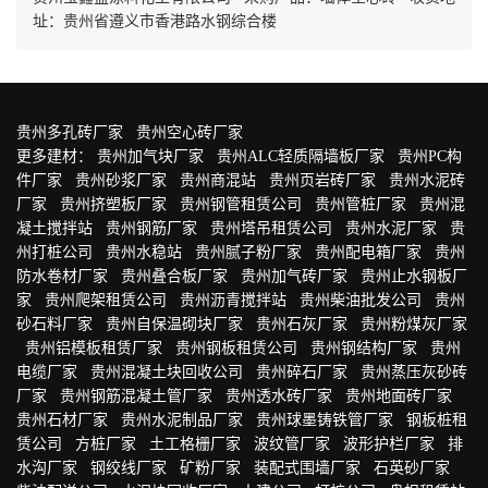
址：贵州省遵义市香港路水钢综合楼
贵州多孔砖厂家
贵州空心砖厂家
更多建材：
贵州加气块厂家
贵州ALC轻质隔墙板厂家
贵州PC构
件厂家
贵州砂浆厂家
贵州商混站
贵州页岩砖厂家
贵州水泥砖
厂家
贵州挤塑板厂家
贵州钢管租赁公司
贵州管桩厂家
贵州混
凝土搅拌站
贵州钢筋厂家
贵州塔吊租赁公司
贵州水泥厂家
贵
州打桩公司
贵州水稳站
贵州腻子粉厂家
贵州配电箱厂家
贵州
防水卷材厂家
贵州叠合板厂家
贵州加气砖厂家
贵州止水钢板厂
家
贵州爬架租赁公司
贵州沥青搅拌站
贵州柴油批发公司
贵州
砂石料厂家
贵州自保温砌块厂家
贵州石灰厂家
贵州粉煤灰厂家
贵州铝模板租赁厂家
贵州钢板租赁公司
贵州钢结构厂家
贵州
电缆厂家
贵州混凝土块回收公司
贵州碎石厂家
贵州蒸压灰砂砖
厂家
贵州钢筋混凝土管厂家
贵州透水砖厂家
贵州地面砖厂家
贵州石材厂家
贵州水泥制品厂家
贵州球墨铸铁管厂家
钢板桩租
赁公司
方桩厂家
土工格栅厂家
波纹管厂家
波形护栏厂家
排
水沟厂家
钢绞线厂家
矿粉厂家
装配式围墙厂家
石英砂厂家